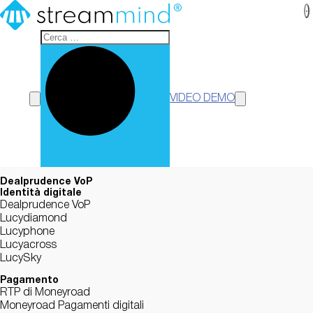
StreamMind
VIDEO DEMO
Dealprudence VoP
Identità digitale
Dealprudence VoP
Lucydiamond
Lucyphone
Lucyacross
LucySky
Pagamento
RTP di Moneyroad
Moneyroad Pagamenti digitali