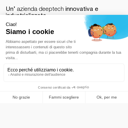
Un’
azienda deeptech
innovativa e
industrializzata
Diffondere l’innovazione dirompente nei mercati globali
richiede un cambiamento radicale rispetto all’ingegneria
del software tradizionale. In qualità di azienda deep-tech
matura con sede in Europa, Streammind riduce i rischi
tecnici operativi trasformando complessi progetti di
architettura tecnologica in framework transazionali
industrializzati e ad alto volume.
Sviluppare soluzioni deeptech di grande impatto richiede
investimenti in ricerca e sviluppo a lungo termine e
un’ingegneria delle infrastrutture resiliente, andando ben
oltre le applicazioni superficiali delle startup tecnologiche
tradizionali. La nostra architettura software proprietaria
garantisce la solidità strutturale e l’affidabilità richieste dalle
principali reti finanziarie europee e dagli ecosistemi
transazionali.