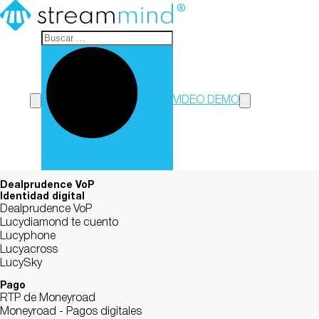
StreamMind
VIDEO DEMO
Dealprudence VoP
Identidad digital
Dealprudence VoP
Lucydiamond te cuento
Lucyphone
Lucyacross
LucySky
Pago
RTP de Moneyroad
Moneyroad - Pagos digitales