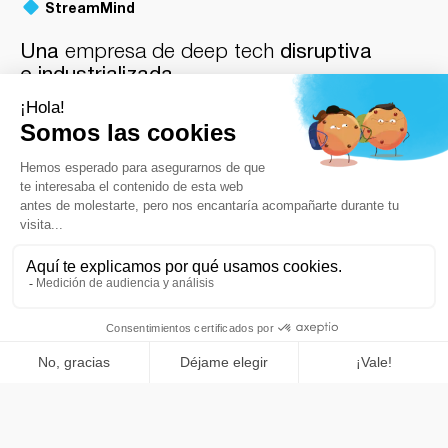
StreamMind
Una
empresa de deep tech
disruptiva
e industrializada
Para llevar la innovación disruptiva a los mercados globales
hay que alejarse radicalmente de la ingeniería de software
tradicional. Como empresa madura de deep tech con
sede en Europa, Streammind reduce el riesgo técnico
operativo transformando diseños arquitectónicos
tecnológicos complejos en marcos transaccionales
industrializados y de gran volumen.
Desarrollar soluciones de deep tech que tengan un gran
impacto requiere una inversión en I+D a largo plazo y una
ingeniería de infraestructuras resistente, yendo mucho
más allá de las aplicaciones superficiales de las startups
tecnológicas habituales. Nuestra arquitectura de software
propia ofrece la solidez estructural y la fiabilidad que
exigen las principales redes financieras y los ecosistemas