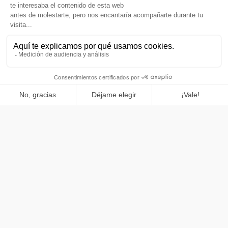
StreamMind es una empresa líder
de software fintech de
deep tech
en la que confían las instituciones financieras más
destacadas de Europa para resolver sus retos de ingeniería más
importantes. Como pioneros en
el desarrollo de software
fintech
, y con más de 16 años de I+D de alto nivel a nuestras
espaldas, hemos superado los límites habituales para ofrecerte
una
única plataforma de software diseñada para proteger
cada etapa de tus flujos de datos y pagos.
.
Nuestras soluciones tecnológicas avanzadas y universales
combinan la solidez de los módulos estándar con una flexibilidad
arquitectónica única, lo que garantiza que tus sistemas no solo
sean «suficientemente buenos», sino de primera categoría
.
Ya sea
al hablar de
la verificación del beneficiario
con
DealPrudence
o de optimizar tu
software de procesamiento de facturas
o
revolucionando
el proceso de «solicitud de pago»
a través de
Moneyroad
, te ayudamos a implementar soluciones muy
seguras y adaptables en un tiempo récord, sin renunciar nunca a
las exigentes especificaciones de tus clientes
.