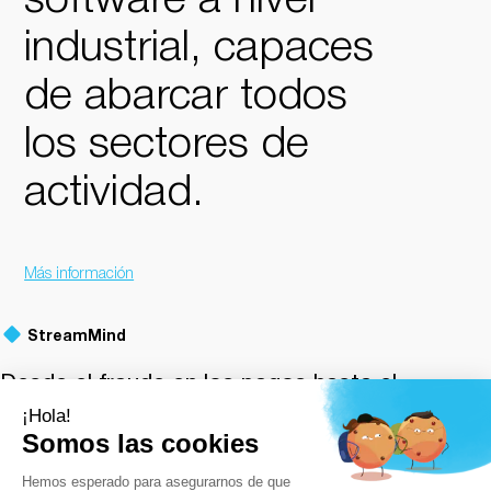
software a nivel
industrial, capaces
de abarcar todos
los sectores de
actividad.
Más información
StreamMind
Desde el fraude en los pagos hasta el
robo de identidad, pasando por la inercia
del sector bancario
: hemos desarrollado
la tecnología para acabar con todo ello.