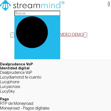
StreamMind
VIDEO DEMO
Dealprudence VoP
Identidad digital
Dealprudence VoP
Lucydiamond te cuento
Lucyphone
Lucyacross
LucySky
Pago
RTP de Moneyroad
Moneyroad - Pagos digitales