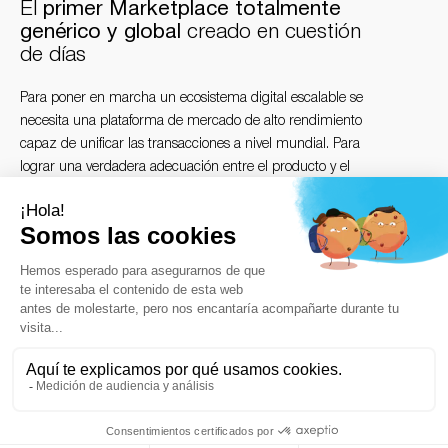
El
primer Marketplace totalmente
genérico y global
creado en cuestión
de días
Para poner en marcha un ecosistema digital escalable se
necesita una plataforma de mercado de alto rendimiento
capaz de unificar las transacciones a nivel mundial. Para
lograr una verdadera adecuación entre el producto y el
mercado, las empresas modernas necesitan un marco de
software avanzado para mercados online que sustituya a
las rígidas configuraciones de comercio electrónico.
Streammind ha desarrollado Marketinlife, una
infraestructura multivendedor totalmente personalizable
diseñada para publicar y vender productos y servicios sin
complicaciones en cuestión de días. Al incorporar una
arquitectura de pagos autónoma para el mercado, esta
plataforma global agiliza la incorporación de vendedores y
automatiza la contabilidad de grandes volúmenes.