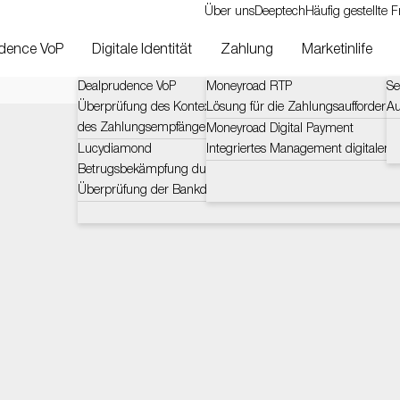
Über uns
Deeptech
Häufig gestellte 
dence VoP
Digitale Identität
Zahlung
Marketinlife
Dealprudence VoP
Moneyroad RTP
Se
Überprüfung des Kontexts und der Herausforderungen
Lösung für die Zahlungsaufforderun
Au
des Zahlungsempfängers (VOP)
Moneyroad Digital Payment
Lucydiamond
Integriertes Management digitaler 
Betrugsbekämpfung durch zertifizierte und automatische
Überprüfung der Bankdaten