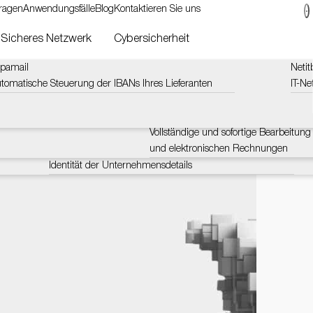
Fragen
Anwendungsfälle
Blog
Kontaktieren Sie uns
Sicheres Netzwerk
Cybersicherheit
pamail
Lucyphone
Moneyroad Sofortzahlungen
Netit
g.
tomatische Steuerung der IBANs Ihres Lieferanten
Steuert und sammelt Informationen über das Telefon
Instant Payment verkürzt die Zahlungs
IT-N
Stre
von 24 Stunden auf 10 Sekunden
Lucyacross
wart
Zahlungen
Echtzeitüberprüfung von Telefonnummern, E-Mails und
Moneyroad E-Rechnung
IP-Adressen
Vollständige und sofortige Bearbeitung 
und elektronischen Rechnungen
LucySky
Identität der Unternehmensdetails