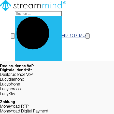
StreamMind
VIDEO DEMO
Dealprudence VoP
Digitale Identität
Dealprudence VoP
Lucydiamond
Lucyphone
Lucyacross
LucySky
Zahlung
Moneyroad RTP
Moneyroad Digital Payment