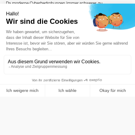
Da moderne Cyberbedrohungen immer schwerer zu
erkennen sind, benötigen globale Unternehmen
ausgefeilte Firewall-Lösungen, die Transaktionsflüsse über
mehrere Protokolle hinweg nativ überprüfen können.
Streammind hat SAFE entwickelt, ein firmeneigenes
Framework für Anwendungssicherheit, das darauf
ausgelegt ist, unbefugten Zugriff zu verhindern und Zero-
Day-Injektionsangriffe abzuwehren. Durch die Entkopplung
der Sicherheitsfilterung von der Kerngeschäftslogik
gewährleistet diese Plattform einen unterbrechungsfreien
Geschäftsbetrieb.
Der Einsatz unserer Managed-Firewall-Lösungen bietet
Unternehmen und Finanzinstituten die Erkennung und
Abwehr von Bedrohungen in Echtzeit und schützt
sensible Daten in Cloud-, lokalen und hybriden
Umgebungen, ohne die Netzwerkleistung zu
beeinträchtigen.