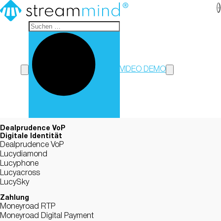
StreamMind
VIDEO DEMO
Dealprudence VoP
Digitale Identität
Dealprudence VoP
Lucydiamond
Lucyphone
Lucyacross
LucySky
Zahlung
Moneyroad RTP
Moneyroad Digital Payment