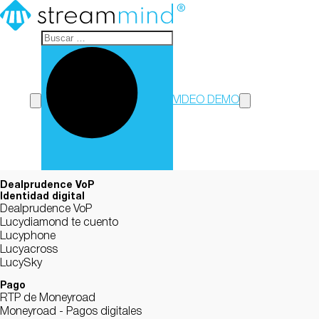
StreamMind
VIDEO DEMO
Dealprudence VoP
Identidad digital
Dealprudence VoP
Lucydiamond te cuento
Lucyphone
Lucyacross
LucySky
Pago
RTP de Moneyroad
Moneyroad - Pagos digitales