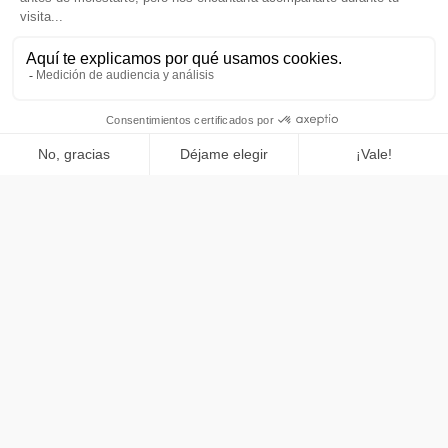
industriales para normas internacionales
Tanto si estás explorando nuestra suite Lucy para la identidad
digital, la suite Moneyroad para transacciones seguras, como si
quieres conocer nuestra exclusiva integración Deeptech, aquí
encontrarás las respuestas técnicas y operativas que necesitas
para ampliar tu hoja de ruta con total confianza.
¿Cuál es la diferencia
estructural entre el diseño de
arquitectura de software y el