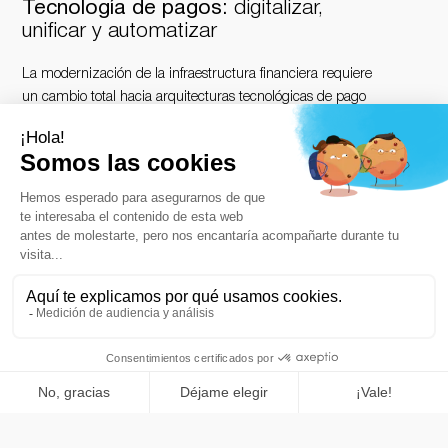
Tecnología de pagos:
digitalizar,
unificar y automatizar
La modernización de la infraestructura financiera requiere
un cambio total hacia arquitecturas tecnológicas de pago
seguras. Las instituciones internacionales están
adoptando sistemas de pago digitales modernos para
proteger sus márgenes de beneficio, agilizar las
transacciones transfronterizas y automatizar la gestión del
flujo de caja. Al sustituir las redes obsoletas por soluciones
de pago integradas, las empresas pueden gestionar
grandes volúmenes de pagos electrónicos en tiempo real.
Streammind ofrece soluciones de pago empresariales
modulares diseñadas para dar soporte a los proveedores
de servicios de pago. Nuestra tecnología propia integra
funciones de gestión de riesgos y banca abierta
directamente en tu entorno informático central, lo que
garantiza una seguridad absoluta de los datos sin
comprometer la velocidad de procesamiento.