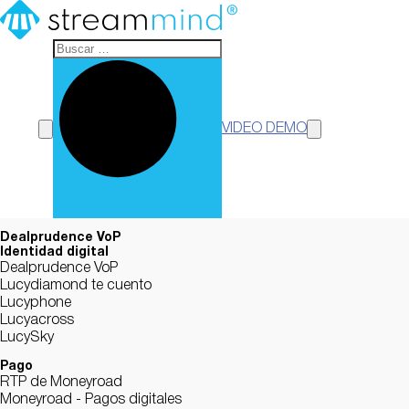
StreamMind
VIDEO DEMO
Dealprudence VoP
Identidad digital
Dealprudence VoP
Lucydiamond te cuento
Lucyphone
Lucyacross
LucySky
Pago
RTP de Moneyroad
Moneyroad - Pagos digitales