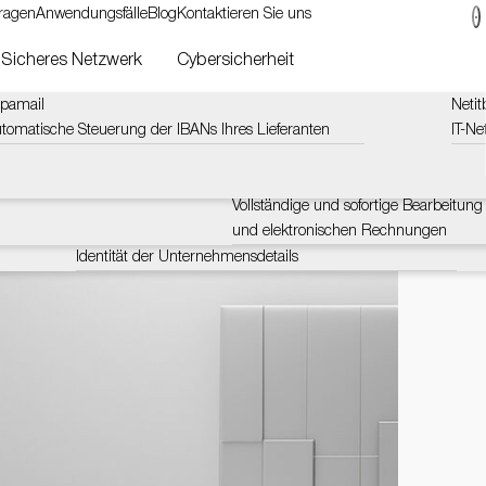
Fragen
Anwendungsfälle
Blog
Kontaktieren Sie uns
Sicheres Netzwerk
Cybersicherheit
pamail
Lucyphone
Moneyroad Sofortzahlungen
Netit
g.
tomatische Steuerung der IBANs Ihres Lieferanten
Steuert und sammelt Informationen über das Telefon
Instant Payment verkürzt die Zahlungs
IT-N
Stre
von 24 Stunden auf 10 Sekunden
Lucyacross
wart
Zahlungen
Echtzeitüberprüfung von Telefonnummern, E-Mails und
Moneyroad E-Rechnung
IP-Adressen
Vollständige und sofortige Bearbeitung 
und elektronischen Rechnungen
LucySky
Identität der Unternehmensdetails