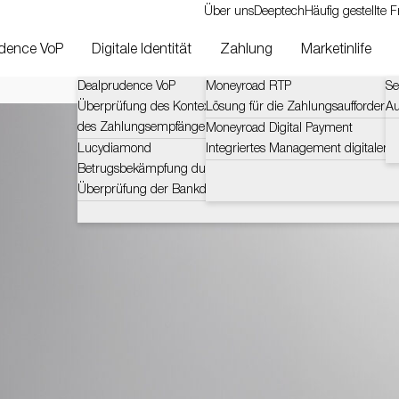
Über uns
Deeptech
Häufig gestellte 
dence VoP
Digitale Identität
Zahlung
Marketinlife
Dealprudence VoP
Moneyroad RTP
Se
Überprüfung des Kontexts und der Herausforderungen
Lösung für die Zahlungsaufforderun
Au
des Zahlungsempfängers (VOP)
Moneyroad Digital Payment
Lucydiamond
Integriertes Management digitaler 
Betrugsbekämpfung durch zertifizierte und automatische
Überprüfung der Bankdaten