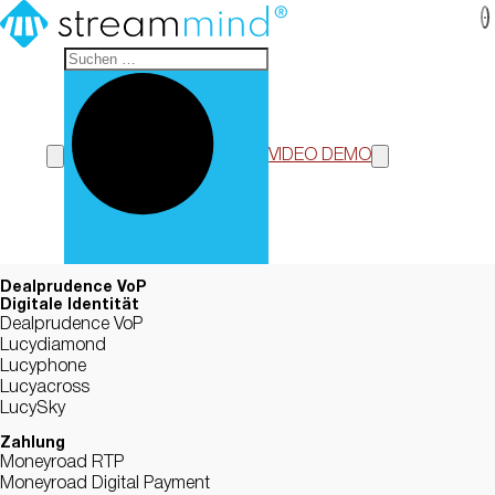
StreamMind
VIDEO DEMO
Dealprudence VoP
Digitale Identität
Dealprudence VoP
Lucydiamond
Lucyphone
Lucyacross
LucySky
Zahlung
Moneyroad RTP
Moneyroad Digital Payment