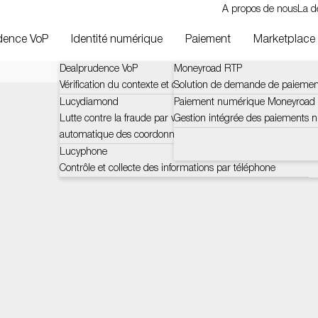
A propos de nous
La d
dence VoP
Identité numérique
Paiement
Marketplace
Dealprudence VoP
Moneyroad RTP
Vérification du contexte et des défis du bénéficiaire (VOP)
Solution de demande de paiemen
Lucydiamond
Paiement numérique Moneyroad
Lutte contre la fraude par vérification certifiée et
Gestion intégrée des paiements 
automatique des coordonnées bancaires
Lucyphone
Contrôle et collecte des informations par téléphone