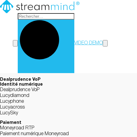
StreamMind
VIDEO DEMO
Dealprudence VoP
Identité numérique
Dealprudence VoP
Lucydiamond
Lucyphone
Lucyacross
LucySky
Paiement
Moneyroad RTP
Paiement numérique Moneyroad