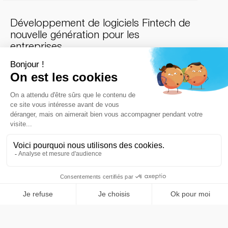
Développement de logiciels Fintech de
nouvelle génération pour les
entreprises
Face à la recrudescence des fraudes d'entreprise et des
cyberattaques sophistiquées,
il n'a jamais été aussi
crucial de sécuriser les données d'entreprise, les
transactions financières et la confiance des clients
.
Pour les entreprises modernes, cette réalité exige une
infrastructure robuste qui va bien au-delà des simples
interfaces numériques.
Développement de logiciels
dans le
domaine de la fintech