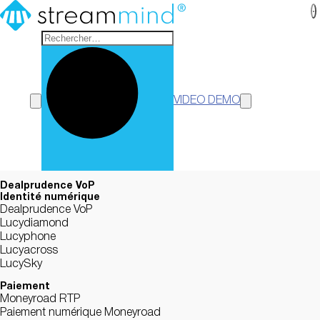
StreamMind
VIDEO DEMO
Dealprudence VoP
Identité numérique
Dealprudence VoP
Lucydiamond
Lucyphone
Lucyacross
LucySky
Paiement
Moneyroad RTP
Paiement numérique Moneyroad