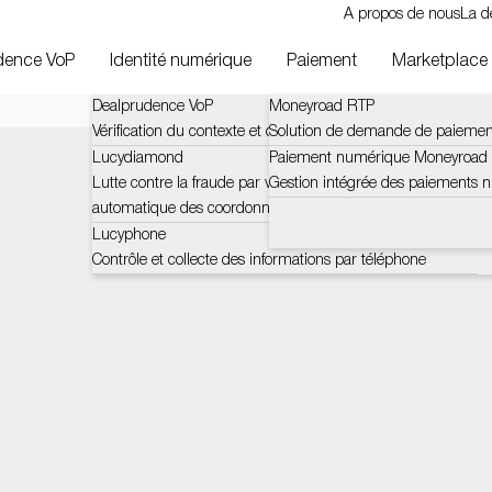
A propos de nous
La d
dence VoP
Identité numérique
Paiement
Marketplace
Dealprudence VoP
Moneyroad RTP
Vérification du contexte et des défis du bénéficiaire (VOP)
Solution de demande de paiemen
Lucydiamond
Paiement numérique Moneyroad
Lutte contre la fraude par vérification certifiée et
Gestion intégrée des paiements 
automatique des coordonnées bancaires
Lucyphone
Contrôle et collecte des informations par téléphone