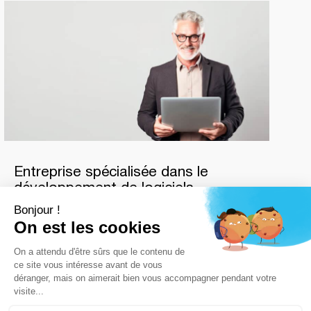
Entreprise spécialisée dans le
développement de logiciels
bancaires
hautement performants
Dans le secteur bancaire,
les fuites de données et la
fraude peuvent avoir des conséquences
dévastatrices
. Pour protéger votre établissement
financier et préserver la confiance de vos clients,
la
cybersécurité
et
la vérification de l'identité numérique