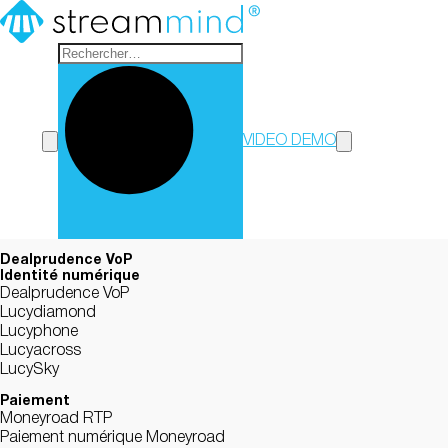
StreamMind
VIDEO DEMO
Dealprudence VoP
Identité numérique
Dealprudence VoP
Lucydiamond
Lucyphone
Lucyacross
LucySky
Paiement
Moneyroad RTP
Paiement numérique Moneyroad