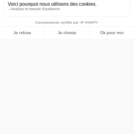
doivent être considérées comme des priorités absolues, ce
qui signifie que
les interfaces numériques standard ne
suffisent plus
.
Société de développement de logiciels
bancaires
Pour les établissements financiers confrontés à
des
évolutions rapides du marché
, le choix d'une société de
développement de logiciels bancaires adaptée constitue une
décision stratégique cruciale. À la pointe de
l'ingénierie «
deeptech »
,
StreamMind
propose des solutions logicielles sur
mesure conçues
pour gérer des volumes de transactions
très importants tout en garantissant une protection
absolue des données systémiques
.
Éliminez les vulnérabilités structurelles
et
assurez votre