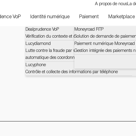
A propos de nous
La d
dence VoP
Identité numérique
Paiement
Marketplace
Dealprudence VoP
Moneyroad RTP
Vérification du contexte et des défis du bénéficiaire (VOP)
Solution de demande de paiemen
Lucydiamond
Paiement numérique Moneyroad
Lutte contre la fraude par vérification certifiée et
Gestion intégrée des paiements 
automatique des coordonnées bancaires
Lucyphone
Contrôle et collecte des informations par téléphone