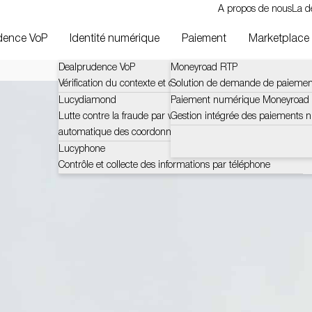
A propos de nous
La d
dence VoP
Identité numérique
Paiement
Marketplace
Dealprudence VoP
Moneyroad RTP
Vérification du contexte et des défis du bénéficiaire (VOP)
Solution de demande de paiemen
Lucydiamond
Paiement numérique Moneyroad
Lutte contre la fraude par vérification certifiée et
Gestion intégrée des paiements 
automatique des coordonnées bancaires
Lucyphone
Contrôle et collecte des informations par téléphone