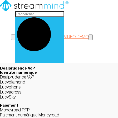
StreamMind
VIDEO DEMO
Dealprudence VoP
Identité numérique
Dealprudence VoP
Lucydiamond
Lucyphone
Lucyacross
LucySky
Paiement
Moneyroad RTP
Paiement numérique Moneyroad