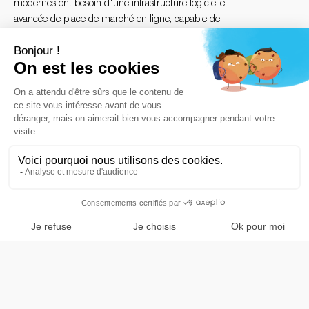
modernes ont besoin d'une infrastructure logicielle
avancée de place de marché en ligne, capable de
remplacer les solutions de commerce électronique rigides.
Streammind a développé Marketinlife, une infrastructure
multi-fournisseurs entièrement personnalisable, conçue
pour permettre la mise en ligne et la vente de produits et
de services en toute fluidité, en l'espace de quelques jours.
Grâce à l'intégration d'une architecture de paiement
autonome propre aux places de marché, cette plateforme
mondiale simplifie l'intégration des fournisseurs et
automatise la comptabilité à grand volume.
Notre passerelle de paiement avancée pour les places de
marché garantit un traitement sécurisé des paiements,
offrant ainsi aux acheteurs et aux vendeurs professionnels
des processus multidevises fluides.
vidéo de démonstration