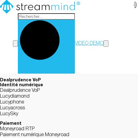
StreamMind
VIDEO DEMO
Dealprudence VoP
Identité numérique
Dealprudence VoP
Lucydiamond
Lucyphone
Lucyacross
LucySky
Paiement
Moneyroad RTP
Paiement numérique Moneyroad