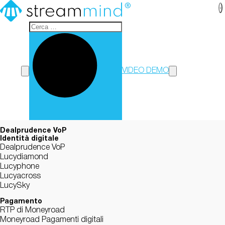
StreamMind
VIDEO DEMO
Dealprudence VoP
Identità digitale
Dealprudence VoP
Lucydiamond
Lucyphone
Lucyacross
LucySky
Pagamento
RTP di Moneyroad
Moneyroad Pagamenti digitali