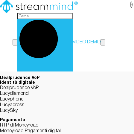
StreamMind
VIDEO DEMO
Dealprudence VoP
Identità digitale
Dealprudence VoP
Lucydiamond
Lucyphone
Lucyacross
LucySky
Pagamento
RTP di Moneyroad
Moneyroad Pagamenti digitali