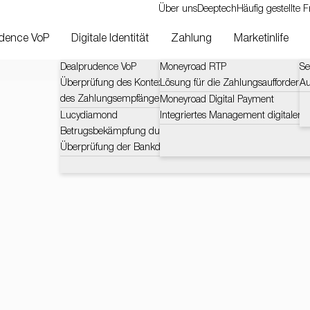
Über uns
Deeptech
Häufig gestellte 
dence VoP
Digitale Identität
Zahlung
Marketinlife
Dealprudence VoP
Moneyroad RTP
Se
Überprüfung des Kontexts und der Herausforderungen
Lösung für die Zahlungsaufforderun
Au
des Zahlungsempfängers (VOP)
Moneyroad Digital Payment
Lucydiamond
Integriertes Management digitaler 
Betrugsbekämpfung durch zertifizierte und automatische
Überprüfung der Bankdaten