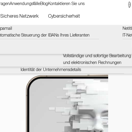
Fragen
Anwendungsfälle
Blog
Kontaktieren Sie uns
Sicheres Netzwerk
Cybersicherheit
pamail
Lucyphone
Moneyroad Sofortzahlungen
Netit
g.
tomatische Steuerung der IBANs Ihres Lieferanten
Steuert und sammelt Informationen über das Telefon
Instant Payment verkürzt die Zahlungs
IT-N
Stre
von 24 Stunden auf 10 Sekunden
Lucyacross
wart
Zahlungen
Echtzeitüberprüfung von Telefonnummern, E-Mails und
Moneyroad E-Rechnung
IP-Adressen
Vollständige und sofortige Bearbeitung 
und elektronischen Rechnungen
LucySky
Identität der Unternehmensdetails