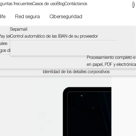
guntas frecuentes
Casos de uso
Blog
Contáctanos
ife
Red segura
Ciberseguridad
Sepamail
Lucyphone
Pagos instantáneos de Mo
ciario
ay (en inglés).
Control automático de las IBAN de su proveedor
Controla y recopila información a través del teléfon
El pago instantáneo reduce
pago de 24 horas a 10 se
ales
Lucyacross
gos digitales
Verificación en tiempo real de números de teléfono
Factura electrónica de Mo
ertificada
correos electrónicos y direcciones IP
Procesamiento completo e 
en papel, PDF y electrónic
LucySky
Identidad de los detalles corporativos