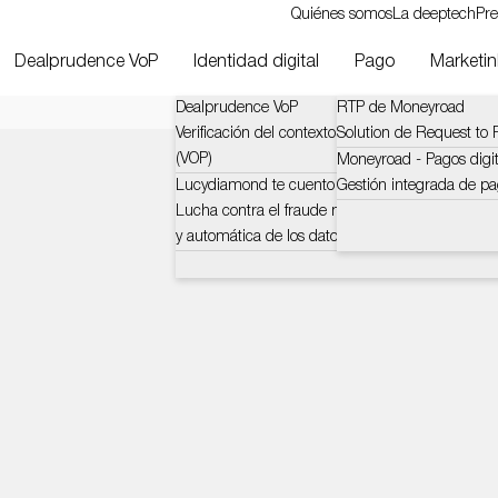
Quiénes somos
La deeptech
Pre
Dealprudence VoP
Identidad digital
Pago
Marketinl
Dealprudence VoP
RTP de Moneyroad
Verificación del contexto y los desafíos del benefi
Solution de Request to P
(VOP)
Moneyroad - Pagos digit
Lucydiamond te cuento
Gestión integrada de pa
Lucha contra el fraude mediante la verificación c
y automática de los datos bancarios