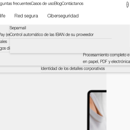
guntas frecuentes
Casos de uso
Blog
Contáctanos
ife
Red segura
Ciberseguridad
Sepamail
Lucyphone
Pagos instantáneos de Mo
ciario
ay (en inglés).
Control automático de las IBAN de su proveedor
Controla y recopila información a través del teléfon
El pago instantáneo reduce
pago de 24 horas a 10 se
ales
Lucyacross
gos digitales
Verificación en tiempo real de números de teléfono
Factura electrónica de Mo
ertificada
correos electrónicos y direcciones IP
Procesamiento completo e 
en papel, PDF y electrónic
LucySky
Identidad de los detalles corporativos