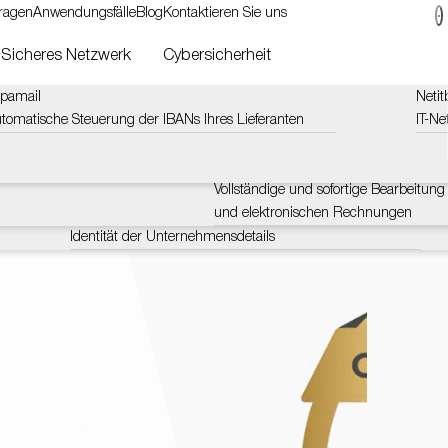
Fragen
Anwendungsfälle
Blog
Kontaktieren Sie uns
Sicheres Netzwerk
Cybersicherheit
pamail
Lucyphone
Moneyroad Sofortzahlungen
Netit
g.
tomatische Steuerung der IBANs Ihres Lieferanten
Steuert und sammelt Informationen über das Telefon
Instant Payment verkürzt die Zahlungs
IT-N
Stre
von 24 Stunden auf 10 Sekunden
Lucyacross
wart
Zahlungen
Echtzeitüberprüfung von Telefonnummern, E-Mails und
Moneyroad E-Rechnung
IP-Adressen
Vollständige und sofortige Bearbeitung 
und elektronischen Rechnungen
LucySky
Identität der Unternehmensdetails