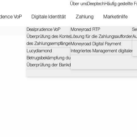
Über uns
Deeptech
Häufig gestellte 
dence VoP
Digitale Identität
Zahlung
Marketinlife
Dealprudence VoP
Moneyroad RTP
Se
Überprüfung des Kontexts und der Herausforderungen
Lösung für die Zahlungsaufforderun
Au
des Zahlungsempfängers (VOP)
Moneyroad Digital Payment
Lucydiamond
Integriertes Management digitaler 
Betrugsbekämpfung durch zertifizierte und automatische
Überprüfung der Bankdaten