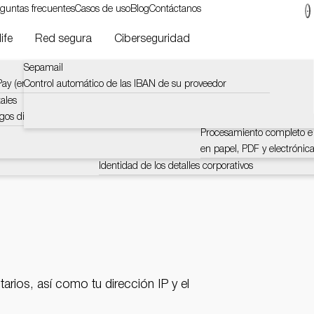
guntas frecuentes
Casos de uso
Blog
Contáctanos
ife
Red segura
Ciberseguridad
Sepamail
Lucyphone
Pagos instantáneos de Mo
ciario
ay (en inglés).
Control automático de las IBAN de su proveedor
Controla y recopila información a través del teléfon
El pago instantáneo reduce
pago de 24 horas a 10 se
ales
Lucyacross
gos digitales
Verificación en tiempo real de números de teléfono
Factura electrónica de Mo
ertificada
correos electrónicos y direcciones IP
Procesamiento completo e 
en papel, PDF y electrónic
LucySky
Identidad de los detalles corporativos
rios, así como tu dirección IP y el