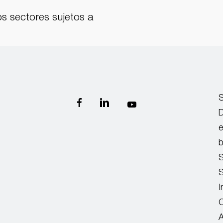
os sectores sujetos a
S
D
e
b
S
S
I
A