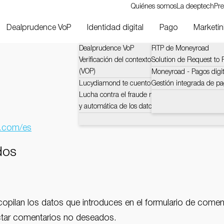
Quiénes somos
La deeptech
Pre
Dealprudence VoP
Identidad digital
Pago
Marketinl
Dealprudence VoP
RTP de Moneyroad
Verificación del contexto y los desafíos del benefi
Solution de Request to P
(VOP)
Moneyroad - Pagos digit
Lucydiamond te cuento
Gestión integrada de pa
Lucha contra el fraude mediante la verificación c
y automática de los datos bancarios
d.com/es
dos
pilan los datos que introduces en el formulario de comenta
ectar comentarios no deseados.