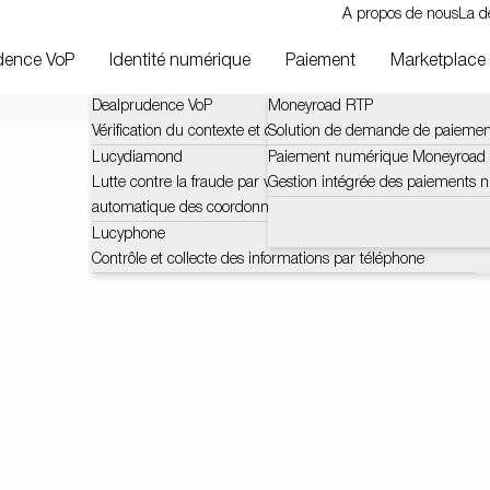
A propos de nous
La d
dence VoP
Identité numérique
Paiement
Marketplace
Dealprudence VoP
Moneyroad RTP
Vérification du contexte et des défis du bénéficiaire (VOP)
Solution de demande de paiemen
Lucydiamond
Paiement numérique Moneyroad
Lutte contre la fraude par vérification certifiée et
Gestion intégrée des paiements 
automatique des coordonnées bancaires
Lucyphone
Contrôle et collecte des informations par téléphone