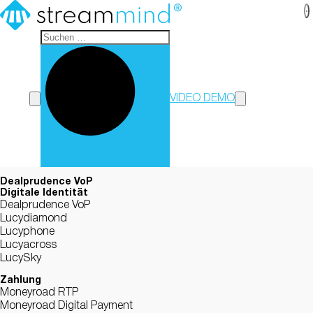
StreamMind
VIDEO DEMO
Dealprudence VoP
Digitale Identität
Dealprudence VoP
Lucydiamond
Lucyphone
Lucyacross
LucySky
Zahlung
Moneyroad RTP
Moneyroad Digital Payment